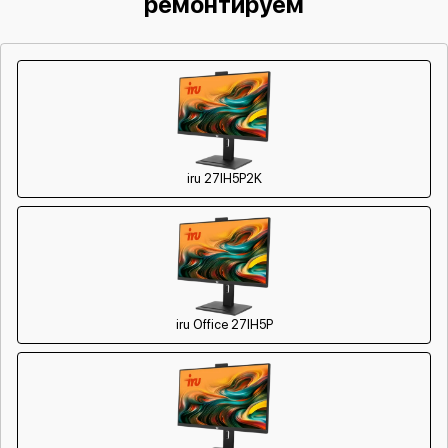
ремонтируем
Профилактическая чистка от пыли
1950 р
от 30 мин
Замена системы охлаждения /
500 р
от 60 мин
кулера
Ремонт / замена Wi-Fi модуля
650 р
от 60 мин
Установка / замена ОС
500 р
от 60 мин
iru 27IH5P2K
Чистка от вирусов
600 р
от 60 мин
Чистка системы охлаждения
950 р
от 30 мин
Ремонт контроллера заряда
850 р
от 60 мин
iru Office 27IH5P
Ремонт видеочипа
2850 р
от 120 мин
Замена разъема питания
700 р
от 60 мин
Замена камеры
700 р
от 60 мин