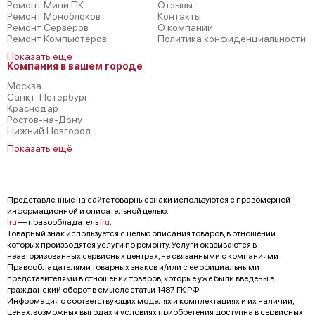
Ремонт Мини ПК
Отзывы
Ремонт Моноблоков
Контакты
Ремонт Серверов
О компании
Ремонт Компьютеров
Политика конфиденциальности
Показать ещё
Компания в вашем городе
Москва
Санкт-Петербург
Краснодар
Ростов-на-Дону
Нижний Новгород
Показать ещё
Представленные на сайте товарные знаки используются с правомерной
информационной и описательной целью.
iru
— правообладатель
iru
.
Товарный знак используется с целью описания товаров, в отношении
которых производятся услуги по ремонту. Услуги оказываются в
неавторизованных сервисных центрах, не связанными с компаниями
Правообладателями товарных знаков и/или с ее официальными
представителями в отношении товаров, которые уже были введены в
гражданский оборот в смысле статьи 1487 ГК РФ
Информация о соответствующих моделях и комплектациях и их наличии,
ценах, возможных выгодах и условиях приобретения доступна в сервисных