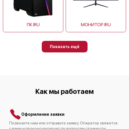
iru Planio 23IGLG
Ремонт блока питания
400 р
от 30 мин
ПК IRU
МОНИТОР IRU
iru Planio 235
Показать ещё
iru 23ID
Как мы работаем
Оформление заявки
Позвоните нам или отправьте заявку. Оператор свяжется
iru 27IM
с вами и проконсультирует по вопросам стоимости,